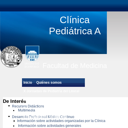
Clínica
Pediátrica A
Facultad de Medicina
Inicio
Quiénes somos
X Jornadas de Pediatría del Litoral
Estudiantes de Grado
De Interés
Recursos Didácticos
Posgrado de Pediatría
Multimedia
Desarrollo Profesional Médico Continuo
Especialidades pedíatricas
Información sobre actividades organizadas por la Clínica
Información sobre actividades generales