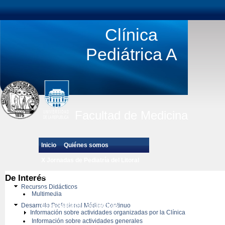
Clínica
Pediátrica A
Facultad de Medicina
Inicio
Quiénes somos
X Jornadas de Pediatría del Litoral
Estudiantes de Grado
De Interés
Recursos Didácticos
Posgrado de Pediatría
Multimedia
Desarrollo Profesional Médico Continuo
Especialidades pedíatricas
Información sobre actividades organizadas por la Clínica
Información sobre actividades generales