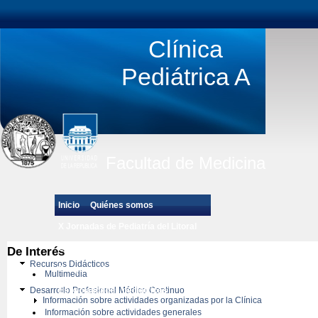
Clínica
Pediátrica A
Facultad de Medicina
Inicio
Quiénes somos
X Jornadas de Pediatría del Litoral
Estudiantes de Grado
De Interés
Recursos Didácticos
Posgrado de Pediatría
Multimedia
Desarrollo Profesional Médico Continuo
Especialidades pedíatricas
Información sobre actividades organizadas por la Clínica
Información sobre actividades generales