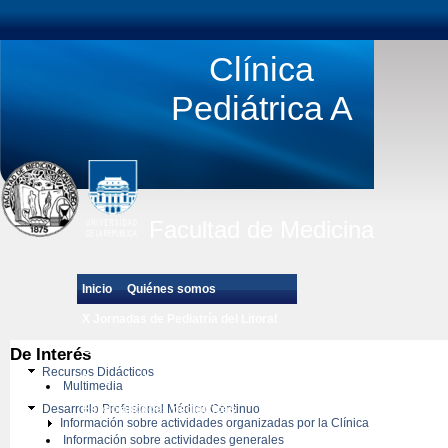
Clínica
Pediátrica A
Facultad de Medicina
Inicio
Quiénes somos
X Jornadas de Pediatría del Litoral
Estudiantes de Grado
De Interés
Recursos Didácticos
Posgrado de Pediatría
Multimedia
Desarrollo Profesional Médico Continuo
Especialidades pedíatricas
Información sobre actividades organizadas por la Clínica
Información sobre actividades generales