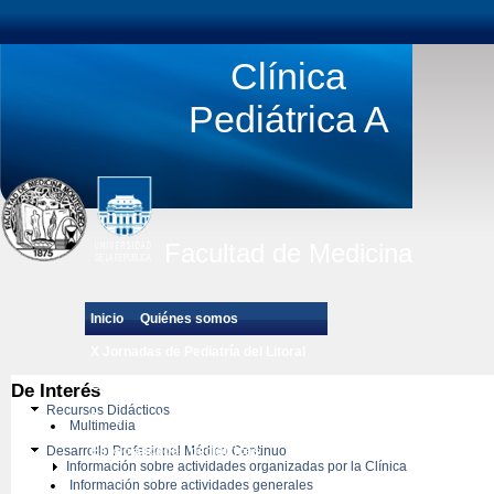
Clínica
Pediátrica A
Facultad de Medicina
Inicio
Quiénes somos
X Jornadas de Pediatría del Litoral
Estudiantes de Grado
De Interés
Recursos Didácticos
Posgrado de Pediatría
Multimedia
Desarrollo Profesional Médico Continuo
Especialidades pedíatricas
Información sobre actividades organizadas por la Clínica
Información sobre actividades generales