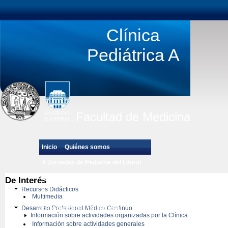
Clínica
Pediátrica A
Facultad de Medicina
Inicio
Quiénes somos
X Jornadas de Pediatría del Litoral
Estudiantes de Grado
De Interés
Recursos Didácticos
Posgrado de Pediatría
Multimedia
Desarrollo Profesional Médico Continuo
Especialidades pedíatricas
Información sobre actividades organizadas por la Clínica
Información sobre actividades generales