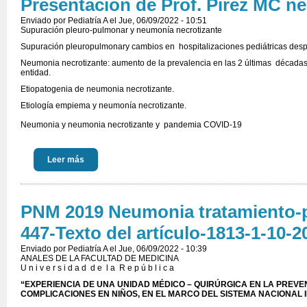
Presentación de Prof. Pirez MC n
Enviado por
Pediatría A
el Jue, 06/09/2022 - 10:51
Supuración pleuro-pulmonar y neumonía necrotizante
Supuración pleuropulmonary cambios en hospitalizaciones pediátricas de
Neumonia necrotizante: aumento de la prevalencia en las 2 últimas décadas e
entidad.
Etiopatogenia de neumonia necrotizante.
Etiología empiema y neumonía necrotizante.
Neumonia y neumonia necrotizante y pandemia COVID-19
Leer más
PNM 2019 Neumonia tratamiento-p
447-Texto del artículo-1813-1-10-
Enviado por
Pediatría A
el Jue, 06/09/2022 - 10:39
ANALES DE LA FACULTAD DE MEDICINA
U n i v e r s i d a d d e l a R e p ú b l i c a
“EXPERIENCIA DE UNA UNIDAD MÉDICO – QUIRÚRGICA EN LA PREVE
COMPLICACIONES EN NIÑOS, EN EL MARCO DEL SISTEMA NACIONAL